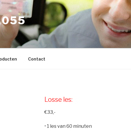
L055
roducten
Contact
Losse les:
€33,-
• 1 les van 60 minuten