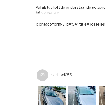
Vul alstublieft de onderstaande gegev
één losse les.
[contact-form-7 id=”54″ title=”losseles
rijschool055