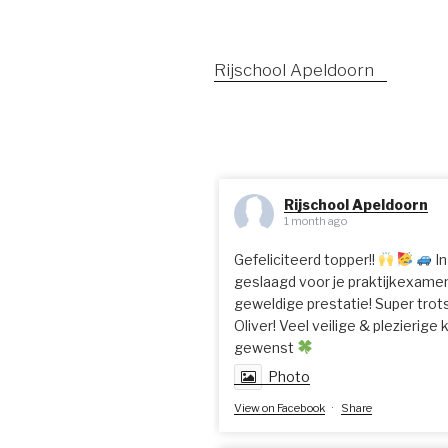
Rijschool Apeldoorn
Rijschool Apeldoorn
1 month ago
Gefeliciteerd topper!!
In
geslaagd voor je praktijkexame
geweldige prestatie! Super trots
Oliver! Veel veilige & plezierige
gewenst
Photo
View on Facebook
·
Share