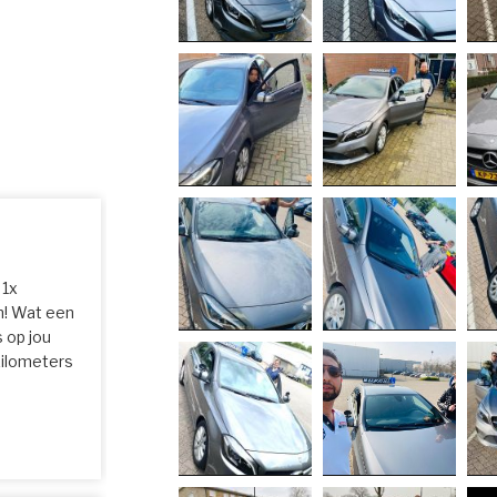
 1x
n! Wat een
 op jou
 kilometers