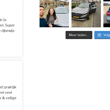
In 1x
en. Super
 rijbewijs
Meer laden…
Vol
et praktijk
el veel
 & veilige