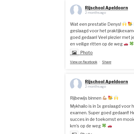
Rijschool Apeldoorn
2 months ago
Wat een prestatie Denys!
geslaagd voor het praktijkexam
goed gedaan! Veel plezier met je
en veilige ritten op de weg
Photo
View on Facebook
·
Share
Rijschool Apeldoorn
2 months ago
Rijbewijs binnen
Mykhailo is in 1x geslaagd voor h
examen. Super goed gedaan!! He
succes in de toekomst en mooie
km’s op de weg