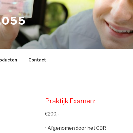
L055
roducten
Contact
Praktijk Examen:
€200,-
• Afgenomen door het CBR