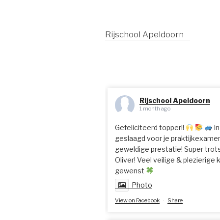
Rijschool Apeldoorn
Rijschool Apeldoorn
1 month ago
Gefeliciteerd topper!!
In
geslaagd voor je praktijkexame
geweldige prestatie! Super trots
Oliver! Veel veilige & plezierige
gewenst
Photo
View on Facebook
·
Share