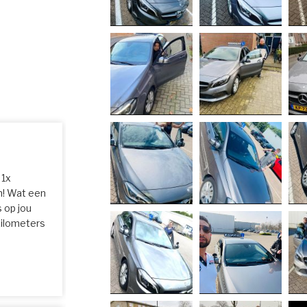
 1x
n! Wat een
 op jou
 kilometers