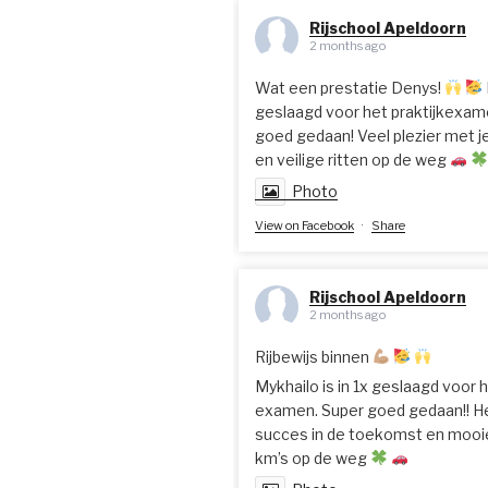
Rijschool Apeldoorn
2 months ago
Wat een prestatie Denys!
geslaagd voor het praktijkexam
goed gedaan! Veel plezier met je
en veilige ritten op de weg
Photo
View on Facebook
·
Share
Rijschool Apeldoorn
2 months ago
Rijbewijs binnen
Mykhailo is in 1x geslaagd voor h
examen. Super goed gedaan!! He
succes in de toekomst en mooie
km’s op de weg