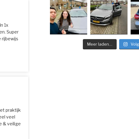
In 1x
en. Super
 rijbewijs
Meer laden…
Vol
et praktijk
el veel
 & veilige